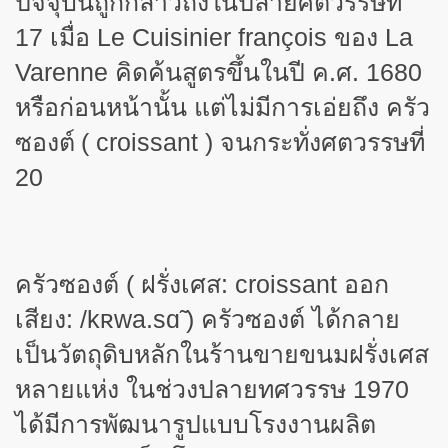
ปัจจุบันถูกกล่าวถึงในปลายศตวรรษที่
17
เมื่อ
Le Cuisinier françois
ของ
La
Varenne
คิดค้นสูตรขึ้นในปี ค.ศ.
1680
หรือก่อนหน้านั้น แต่ไม่มีการเอ่ยถึง ครัว
ซองต์
(
croissant
)
จนกระทั่งศตวรรษที่
20
ครัวซองต์ ( ฝรั่งเศส:
croissant
ออก
เสียง: /
k
ʀ
wa.s
ɑ
)
ครัวซองต์ ได้กลาย
เป็นวัตถุดิบหลักในร้านขายขนมฝรั่งเศส
หลายแห่ง ในช่วงปลายทศวรรษ 1970
ได้มีการพัฒนารูปแบบโรงงานผลิต