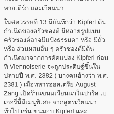
พวกเติร์ก และเวียนนา
ในศตวรรษที่
13
มีบันทึกว่า
Kipferl
ต้น
กำเนิดของครัวซองต์ มีหลายรูปแบบ
ครัวซองต์อาจมีแป้งธรรมดา หรือ มีถั่ว
หรือ ส่วนผสมอื่น ๆ ครัวซองต์มีต้น
กำเนิดมาจากการดัดแปลง
Kipferl
ก่อน
ที่
Viennoiserie
จะถูกประดิษฐ์ขึ้นใน
ปลายปี พ.ศ.
2382 (
บางคนอ้างว่า พ.ศ.
2381 )
เมื่อทหารออสเตรีย
August
Zang
เปิดร้านขนมเวียนนาในปารีส เบ
เกอรี่นี้มีเมนูพิเศษ จากสูตรเวียนนา
ทั่วไป เช่น ขนมอบ
Kipferl
และ