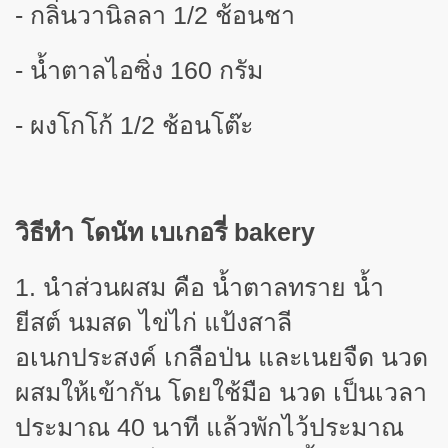
-
กลิ่นวานิลลา 1/2 ช้อนชา
-
น้ำตาลไอซิ่ง
16
0 กรัม
-
ผงโกโก้ 1/2 ช้อนโต๊ะ
วิธีทำ โดนัท
เบเกอรี่
bakery
1. นำส่วนผสม คือ น้ำตาลทราย น้ำ
ยีสต์ นมสด ไข่ไก่ แป้งสาลี
อเนกประสงค์ เกลือป่น และเนยจืด นวด
ผสมให้เข้ากัน โดยใช้มือ นวด เป็นเวลา
ประมาณ
40
นาที แล้วพักไว้ประมาณ