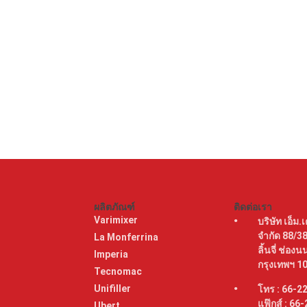
ผลิตภัณฑ์
ติดต่อเรา
Varimixer
บริษัท เอ็ม.เ
จำกัด 88/3
La Monferrina
ลิ้นจี่ ช่อ
a
Imperia
กรุงเทพฯ 1
Tecnomac
Unifiller
โทร : 66-2
แฟ๊กส์ : 66
Ubert