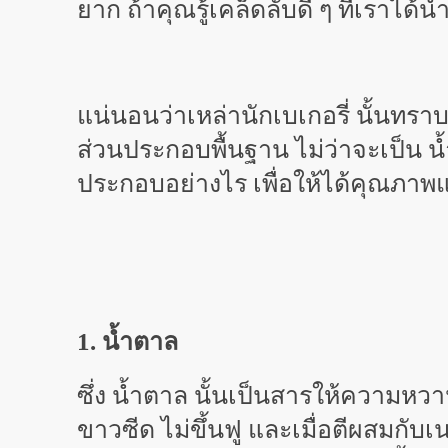
ยาก ถ้าคุณรู้เคล็ดลับดี ๆ ที่เราได
แน่นอนว่าเหล่านักเบเกอรี่ นั้นทราบด
ส่วนประกอบพื้นฐาน ไม่ว่าจะเป็น น
ประกอบอย่างไร เพื่อให้ได้คุณภาพแ
1. น้ำตาล
ซึ่ง น้ำตาล นั้นเป็นสารให้ความหวา
ขาวซีด ไม่ขึ้นฟู และเมื่อตีผสมกับ