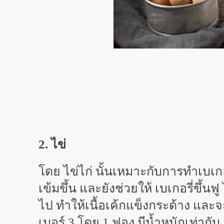
2. ไข่
โดย ไข่ไก่ นั้นเหมาะกับการทำเบเกอร
เข้มขึ้น และยังช่วยให้ เบเกอรี่ขึ้น
ไป ทำให้เนื้อเค้กแข็งกระด้าง และ
เบอร์ 3 โดย 1 ฟอง มีน้ำหนักเท่ากับ 