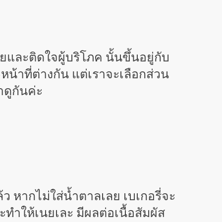
และติดใจผู้บริโภค นั้นขึ้นอยู่กับ
หน้าที่ต่างกัน แต่เราจะเลือกส่วน
ดูกันค่ะ
้ว หากไม่ใส่น้ำตาลเลย เบเกอรี่จะ
ทำให้เนยเละ มีผลต่อเนื้อสัมผัส