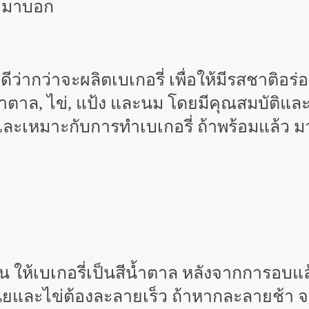
้นำมาบอก
ีว่ากว่าจะผลิตเบเกอรี่ เพื่อให้มีรสชาติอร่อย
้ำตาล
, ไข่, แป้ง และนม โดยมีคุณสมบัติและ
ละเหมาะกับการทำเบเกอรี่ ถ้าพร้อมแล้ว มา
น ให้เบเกอรี่เป็นสีน้ำตาล หลังจากการอบแล
เนยและไข่ต้องละลายเร็ว ถ้าหากละลายช้า จะ