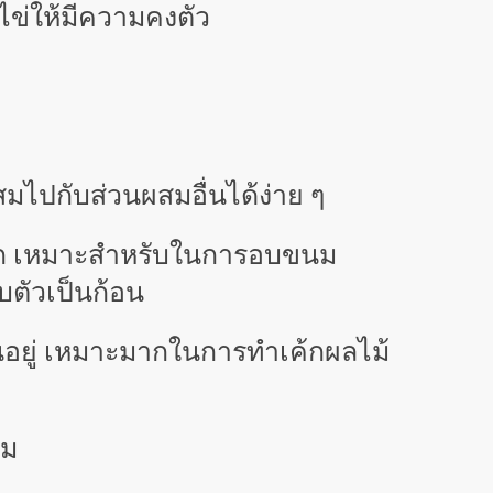
ไข่ให้มีความคงตัว
มไปกับส่วนผสมอื่นได้ง่าย ๆ
ล็ก เหมาะสำหรับในการอบขนม
บตัวเป็นก้อน
นอยู่ เหมาะมากในการทำเค้กผลไม้
าม