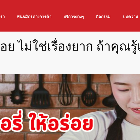
เรา
พันธมิตรทางการค้า
บริการต่างๆ
กิจกรรม
บทความ
่อย ไม่ใช่เรื่องยาก ถ้าคุณรู