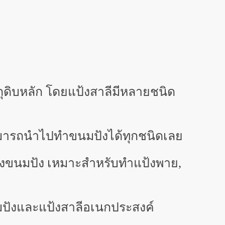
ถุดิบหลัก โดยแป้งสาลีมีหลายชนิด
สามารถนำไปทำขนมปังได้ทุกชนิดเลย
ป้งขนมปัง เหมาะสำหรับทำแป้งพาย
,
มปังและแป้งสาลีอเนกประสงค์