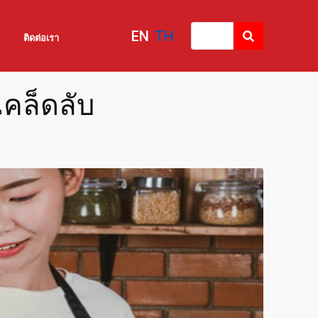
EN
TH
ติดต่อเรา
้เคล็ดลับ