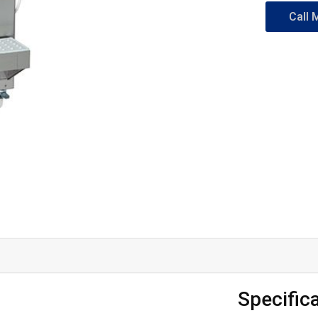
Call 
Specific