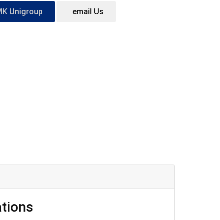
MK Unigroup
email Us
ations