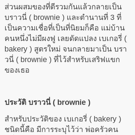
ส่วนผสมของที่ตีรวมกันแล้วกลายเป็น
บราวนี่ (
brownie )
และตำนานที่ 3 ที่
เป็นความเชื่อที่เป็นที่นิยมก็คือ แม่บ้าน
คนหนึ่งไม่มีผงฟู เลยดัดแปลง เบเกอรี่
(
bakery
)
สูตรใหม่ จนกลายมาเป็น บรา
วนี่ (
brownie )
ที่ไว้สำหรับเสริฟแขก
ของเธอ
ประวัติ บราวนี่ (
brownie )
สำหรับประวัติของ เบเกอรี่
( bakery
)
ชนิดนี้คือ มีการระบุไว้ว่า พ่อครัวคน