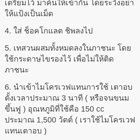
เตรียมไว้ มาค้นให้เข้ากัน โดยระวังอย่า
ให้แป้งเป็นเม็ด
4.
ใส่ ช็อคโกแลต ชิพลงไป
5.
เทสวนผสมทั้งหมดลงในภาชนะ โดย
ใช้กระดาษไขรองไว้ เพื่อไม่ให้ติด
ภาชนะ
6.
นำเข้าไมโครเวฟแทนการใช้ เตาอบ
ตั้งเวลาประมาณ
3
นาที ( หรือจนขนม
ขึ้นฟู ) อุณหภูมิที่ใช้คือ
150 cc
ประมาณ
1,500
วัตต์
(
เราใช้ไมโครเวฟ
แทนเตาอบ
)