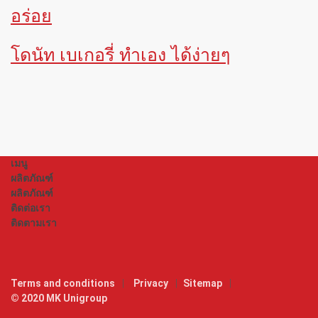
อร่อย
โดนัท เบเกอรี่ ทำเอง ได้ง่ายๆ
เมนู
ผลิตภัณฑ์
ผลิตภัณฑ์
ติดต่อเรา
ติดตามเรา
Terms and conditions
Privacy
Sitemap
© 2020 MK Unigroup