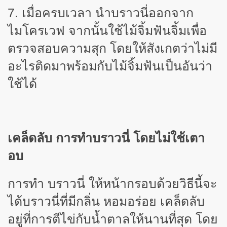
7.
เมื่อครบเวลา นำบราวนี่ออกจาก
ไมโครเวฟ จากนั้นใช้ไม้จิ้มฟันจิ้มเพื่อ
ตรวจสอบความสุก โดยให้สังเกตว่าไม่มี
อะไรติดมาพร้อมกับไม้จิ้มฟันเป็นอันว่า
ใช้ได้
เคล็ดลับ การทำบราวนี่ โดยไม่ใช้เตา
อบ
การทำ บราวนี่ ให้หน้ากรอบด้วยวิธีนี้จะ
ได้บราวนี่ที่มีกลิ่น หอมอร่อย เคล็ดลับ
อยู่ที่การตีไข่กับน้ำตาลให้นานที่สุด โดย