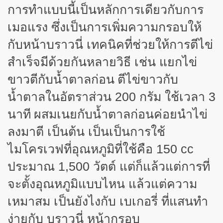
การทำแบบนี้เป็นหลักการเดียวกับการ
เมอแรง ซึ่งเป็นการเพิ่มความกรอบให้
กับหน้าบราวนี่ เทคนิคที่ช่วยให้การตีไข่
สำเร็จมีด้วยกันหลายวิธี เช่น แยกไข่
ขาวตีกับน้ำตาลก่อน
ตีไข่ขาวกับ
น้ำตาลในอัตราส่วน
200
กรัม ใช้เวลา
3
นาที
ผสมเนยกับน้ำตาลก่อนค่อยนำไข่
ลงมาตี เป็นต้น เป็นเป็นการใช้
ไมโครเวฟที่อุณหภูมิที่ใช้คือ
150 cc
ประมาณ
1,500
วัตต์ แต่ก็แล้วแต่การที่
จะตั้งอุณหภูมิแบบไหน แล้วแต่ความ
เหมาสม เป็นยังไงกับ เบเกอรี่ ที่แสนทำ
ง่ายกับ บราวนี่ หน้ากรอบ