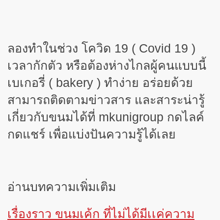
ลองทำในช่วง โควิด
19 ( Covid 19 )
เวลากักตัว หรือต้องห่างไกลผู้คนแบบนี้
เบเกอรี่
( bakery
)
ทำง่าย อร่อยด้วย
สามารถติดตามข่าวสาร และสาระน่ารู้
เกี่ยวกับขนมได้ที่
mkunigroup
กดไลค์
กดแชร์ เพื่อแบ่งปันความรู้ได้เลย
อ่านบทความเพิ่มเติม
เรื่องราว ขนมเค้ก ที่ไม่ได้มีเเค่ความ