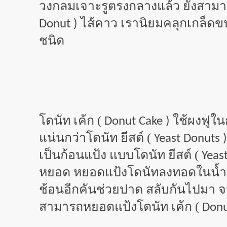
วงกลมเจาะรูตรงกลางแล้ว ยังสามาร
ไส้คาว เรานิยมคลุกเกล็ดขนม
Donut )
ชนิด
โดนัท เค้ก (
ใช้ผงฟูใน
Donut Cake )
แน่นกว่าโดนัท ยีสต์ (
Yeast Donuts 
เป็นก้อนแป้ง แบบโดนัท ยีสต์ (
Yeas
หยอด หยอดแป้งโดนัทลงทอดในน้ำมัน ถ
ช้อนอีกคันช่วยปาด สลับกันไปมา จ
สามารถหยอดแป้งโดนัท เค้ก (
Donu