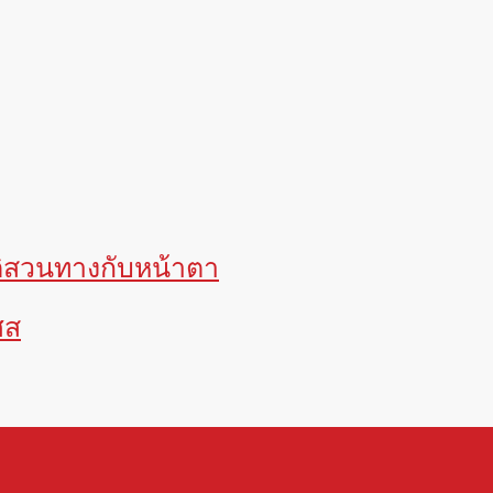
าติสวนทางกับหน้าตา
ศส