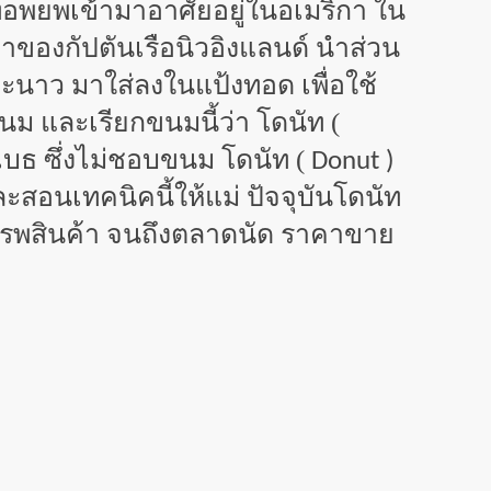
ที่อพยพเข้ามาอาศัยอยู่ในอเมริกา ใน
ของกัปตันเรือนิวอิงแลนด์ นำส่วน
ะนาว มาใส่ลงในแป้งทอด เพื่อใช้
นม และเรียกขนมนี้ว่า โดนัท (
บธ ซึ่งไม่ชอบขนม โดนัท (
Donut )
สอนเทคนิคนี้ให้แม่ ปัจจุบันโดนัท
สรรพสินค้า จนถึงตลาดนัด ราคาขาย