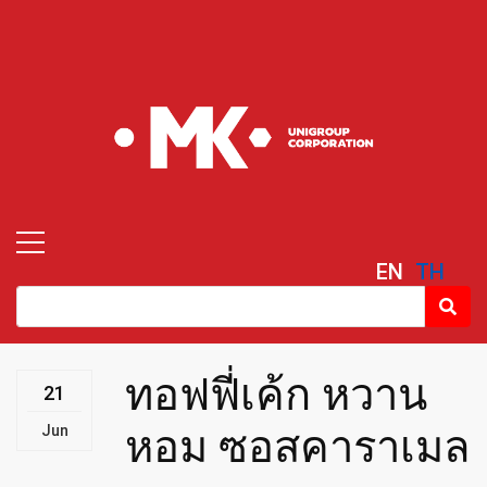
EN
TH
ทอฟฟี่เค้ก หวาน
21
Jun
หอม ซอสคาราเมล