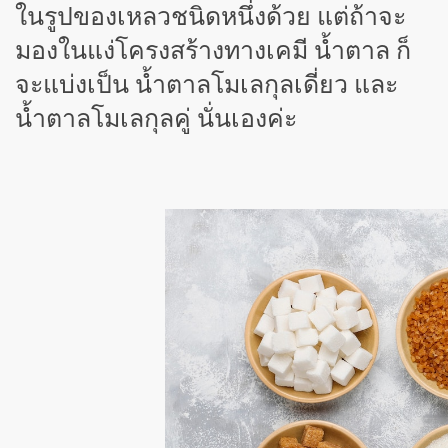
ในรูปของเหลวชนิดหนึ่งด้วย แต่ถ้าจะ
มองในแง่โครงสร้างทางเคมี น้ำตาล ก็
จะแบ่งเป็น น้ำตาลโมเลกุลเดี่ยว และ
น้ำตาลโมเลกุลคู่ นั่นเองค่ะ