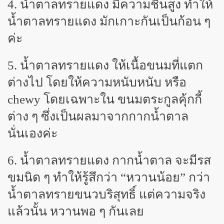
4. น้ำตาลทรายแดง มีความชื้นสูง ทำให้
น้ำตาลทรายแดง มักเกาะกันเป็นก้อน ๆ
ค่ะ
5. น้ำตาลทรายแดง ให้เนื้อขนมที่แตก
ต่างไป โดยให้ความหนับหนับ หรือ
chewy โดยเฉพาะใน ขนมตระกูลคุ้กกี้
ต่าง ๆ ซึ่งเป็นผลมาจากกากน้ำตาล
นั่นเองค่ะ
6. น้ำตาลทรายแดง กากน้ำตาล จะมีรส
ขมนิด ๆ ทำให้รู้สึกว่า
“หวานน้อย” กว่า
น้ำตาลทรายขนวบริสุทธิ์ แต่ความจริง
แล้วนั้น หวานพอ ๆ กันเลย