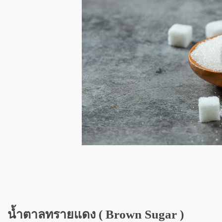
น้ำตาลทรายแดง (
Brown Sugar )