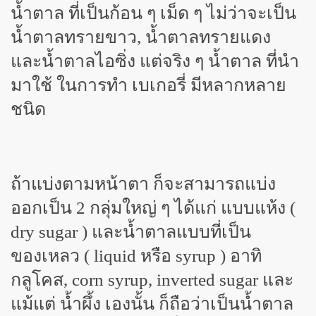
น้ำตาล ที่เป็นก้อน ๆ เม็ด ๆ ไม่ว่าจะเป็น
น้ำตาลทรายขาว
, น้ำตาลทรายแดง
และน้ำตาลไอซิ่ง แต่จริง ๆ น้ำตาล ที่นำ
มาใช้ ในการทำ เบเกอรี่ มีหลากหลาย
ชนิด
ถ้าแบ่งตามหน้าตา ก็จะสามารถแบ่ง
ออกเป็น 2 กลุ่มใหญ่ ๆ ได้แก่ แบบแห้ง (
dry sugar ) และน้ำตาลแบบที่เป็น
ของเหลว ( liquid หรือ syrup ) อาทิ
กลูโคส, corn syrup, inverted sugar และ
แม้แต่ น้ำผึ้ง เองนั้น ก็ถือว่าเป็นน้ำตาล