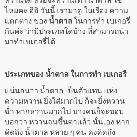
หวานใด หรือจะหวานเท่า น้ำตาล ใช่
ไหมคะ อิอิ วันนี้ เรามาดู ในเรื่อง ความ
แตกต่าง ของ
น้ำตาล
ในการทำ เบเกอรี่
กันค่ะ ว่ามีประเภทใดบ้าง ที่สามารถนำ
มาทำเบเกอรี่ได้
ประเภทของ น้ำตาล ในการทำ เบเกอรี
แน่นอนว่า น้ำตาล เป็นตัวแทน แห่ง
ความหวาน ยิ่งใส่มากไป ก็จะยิ่งหวาน
ฉ่ำ หากหวานมากไป บางคนก็จะชอบ
บอกว่า หวานจนขึ้นตาแล้ว นั่นเอง หาก
คิดถึง น้ำตาล หลาย ๆ คน คงคิดถึง