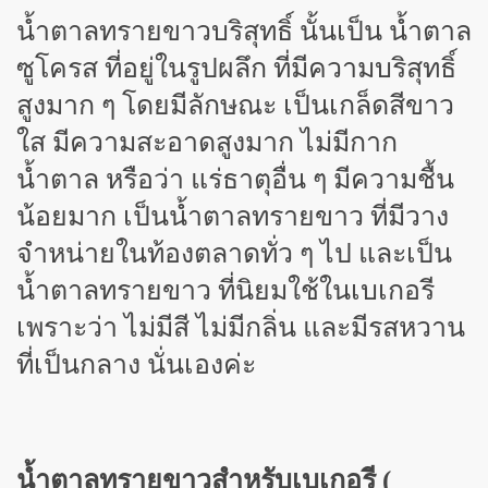
น้ำตาลทรายขาวบริสุทธิ์ นั้นเป็น น้ำตาล
ซูโครส ที่อยู่ในรูปผลึก ที่มีความบริสุทธิ์
สูงมาก ๆ โดยมีลักษณะ เป็นเกล็ดสีขาว
ใส มีความสะอาดสูงมาก ไม่มีกาก
น้ำตาล หรือว่า แร่ธาตุอื่น ๆ มีความชื้น
น้อยมาก เป็นน้ำตาลทรายขาว ที่มีวาง
จำหน่ายในท้องตลาดทั่ว ๆ ไป และเป็น
น้ำตาลทรายขาว ที่นิยมใช้ในเบเกอรี
เพราะว่า ไม่มีสี ไม่มีกลิ่น และมีรสหวาน
ที่เป็นกลาง นั่นเองค่ะ
น้ำตาลทรายขาวสำหรับเบเกอรี (