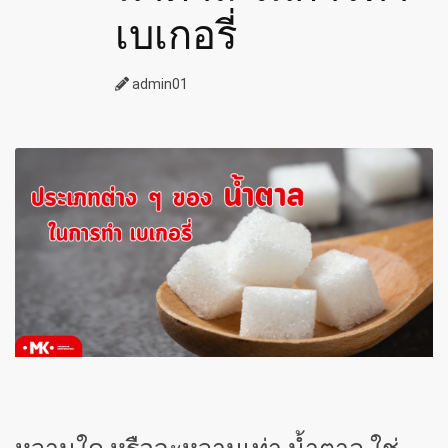
เบเกอรี่
admin01