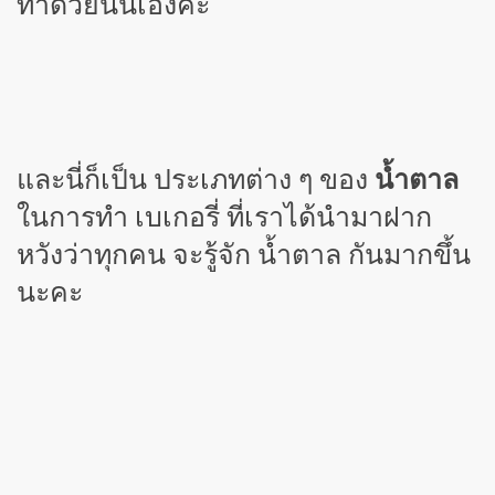
ทำด้วยนั่นเองค่ะ
และนี่ก็เป็น ประเภทต่าง ๆ ของ
น้ำตาล
ในการทำ เบเกอรี่ ที่เราได้นำมาฝาก
หวังว่าทุกคน จะรู้จัก น้ำตาล กันมากขึ้น
นะคะ