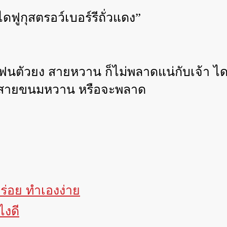
ไดฟูกุสตรอว์เบอร์รีถั่วแดง
”
ตัวยง สายหวาน ก็ไม่พลาดแน่กับเจ้า ไดฟูกุ
 สายขนมหวาน หรือจะพลาด
่อย ทำเองง่าย
ไงดี