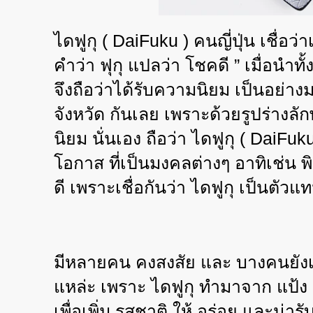
ไดฟูกุ (
DaiFuku )
คนญี่ปุ่น เชื่อ
คำว่า ฟุกุ แปลว่า โชคดี
”
เมื่อนำท
จึงถือว่าได้รับความนิยม เป็นอย่า
จังหวัด กันเลย เพราะด้วยรูปร่างลั
นิยม นั่นเอง ถือว่า ไดฟูกุ (
DaiFuk
โอกาส ที่เป็นมงคลต่างๆ อาทิเช่น 
ดี เพราะเชื่อกันว่า ไดฟูกุ เป็นตั
มีหลายคน คงสงสัย และ บางคนยังเรียก 
แหล่ะ เพราะ ไดฟูกุ ทำมาจาก แป้ง ข
เพื่อเพิ่ม รสชาติ ให้ อร่อย และน่าร