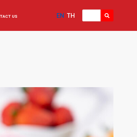
EN
TH
TACT US