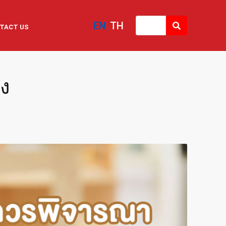
EN
TH
TACT US
ัง